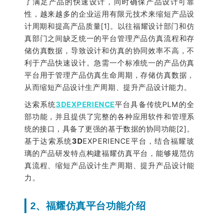
了满足产品的快速设计，同时确保产品设计可靠
性，越来越多的企业运用有限元技术来缩短产品设
计周期和提高产品质量[1]。以往福耀设计部门和仿
真部门之间缺乏统一的平台管理产品仿真流程和存
储仿真数据，导致设计和仿真的协同效率不高，不
利于产品快速设计。急需一个标准统一的产品仿真
平台用于管理产品仿真生命周期，存储仿真数据，
从而缩短产品设计生产周期、提升产品设计能力。
达索系统
3D
EXPERIENCE
平台具备传统
PLM
的全
部功能，并且提供了完整的各种应用软件和管理系
统的接口，具备了更强的基于数据的协同功能
[2]
。
基于达索系统
3D
EXPERIENCE
平台，结合福耀玻
璃的产品研发特点构建福耀仿真平台，能够规范仿
真流程、缩短产品设计生产周期、提升产品设计能
力。
2、福耀仿真平台功能介绍