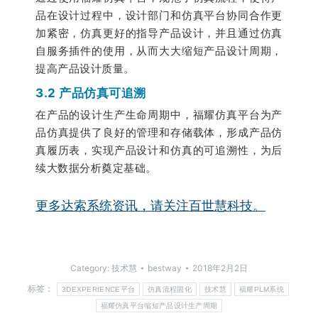
品在设计过程中，设计部门和仿真平台协同合作更
加紧密，仿真更好的指导产品设计，并且通过仿真
自服务插件的使用，从而大大缩短产品设计周期，
提高产品设计质量。
3.2 产品仿真可追溯
在产品的设计生产生命周期中，福耀仿真平台为产
品仿真提供了良好的管理和存储载体，形成产品仿
真履历表，实现产品设计和仿真的可追溯性，为后
续大数据分析奠定基础。
更多达索系统资讯，请关注百世慧科技。
Category:
技术慧
bestway
2018年2月2日
标签：
3DEXPERIENCE平台
仿真流程固化
技术慧
福耀PLM系统
福耀仿真平台缩短产品设计生产周期