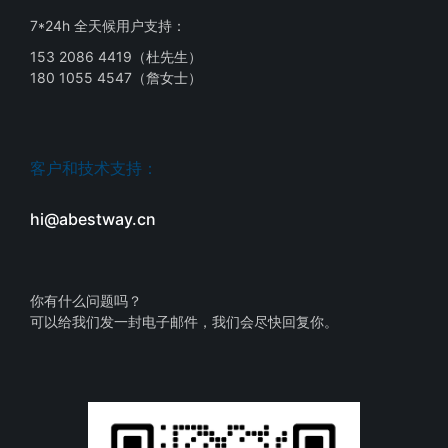
7*24h 全天候用户支持：
153 2086 4419（杜先生）
180 1055 4547（詹女士）
客户和技术支持：
hi@abestway.cn
你有什么问题吗？
可以给我们发一封电子邮件，我们会尽快回复你。