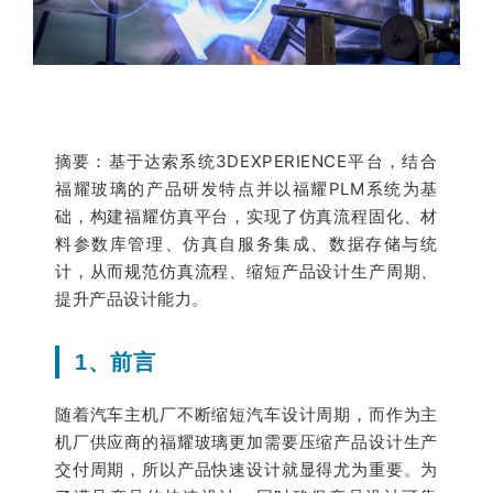
摘要：
基于达索系统3D
EXPERIENCE平台，结合
福耀玻璃的产品研发特点并以福耀PLM系统为基
础，构建福耀仿真平台，实现了仿真流程固化、材
料参数库管理、仿真自服务集成、数据存储与统
计，从而规范仿真流程、缩短产品设计生产周期、
提升产品设计能力。
1、前言
随着汽车主机厂不断缩短汽车设计周期，而作为主
机厂供应商的福耀玻璃更加需要压缩产品设计生产
交付周期，所以产品快速设计就显得尤为重要。为