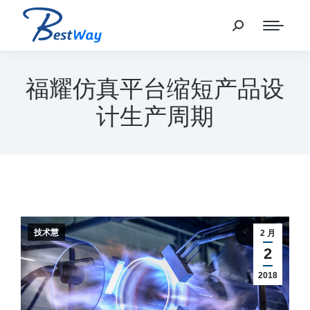
福耀仿真平台缩短产品设
计生产周期
技术慧
2 月
2
2018