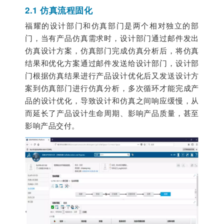
2.1 仿真流程固化
福耀的设计部门和仿真部门是两个相对独立的部
门，当有产品仿真需求时，设计部门通过邮件发出
仿真设计方案，仿真部门完成仿真分析后，将仿真
结果和优化方案通过邮件发送给设计部门，设计部
门根据仿真结果进行产品设计优化后又发送设计方
案到仿真部门进行仿真分析，多次循环才能完成产
品的设计优化，导致设计和仿真之间响应缓慢，从
而延长了产品设计生命周期、影响产品质量，甚至
影响产品交付。