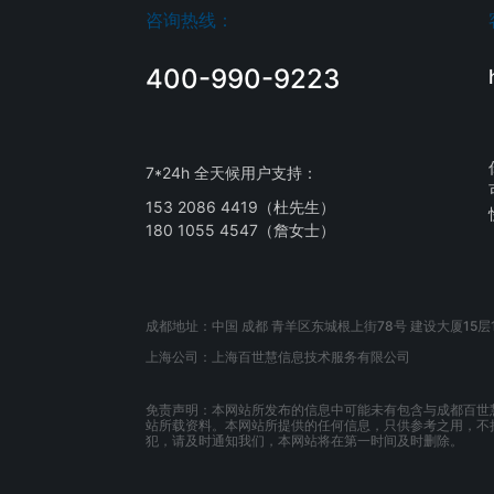
咨询热线：
400-990-9223
7*24h 全天候用户支持：
153 2086 4419（杜先生）
180 1055 4547（詹女士）
成都地址：中国 成都 青羊区东城根上街78号 建设大厦15层1
上海公司：上海百世慧信息技术服务有限公司
免责声明：本网站所发布的信息中可能未有包含与成都百世
站所载资料。本网站所提供的任何信息，只供参考之用，不
犯，请及时通知我们，本网站将在第一时间及时删除。