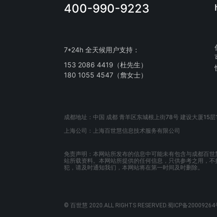
400-990-9223
7*24h 全天候用户支持：
153 2086 4419（杜先生）
180 1055 4547（詹女士）
成都地址：中国 成都 青羊区东城根上街78号 建设大厦15层1
上海公司：上海百世慧信息技术服务有限公司
免责声明：本网站所发布的信息中可能未有包含与成都百世
站所载资料。本网站所提供的任何信息，只供参考之用，不
犯，请及时通知我们，本网站将在第一时间及时删除。
© 百世慧 2020.ALL RIGHTS RESERVED.蜀ICP备20009264