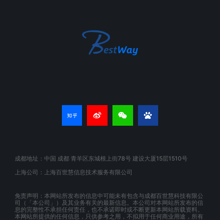
成都地址：中国 成都 青羊区东城根上街78号 建设大厦15层1510号
上海公司：上海百世慧信息技术服务有限公司
免责声明：本网站所发布的信息中可能未有包含与成都百世慧科技有限公
司（「本公司」）及其业务有关的最新信息。本公司对本网站所发布的信
息的完整性不承担任何责任，也不承诺即时或不断更新本网站所载资料。
本网站所提供的任何信息，只供参考之用，不拟用于任何商业用途，所有