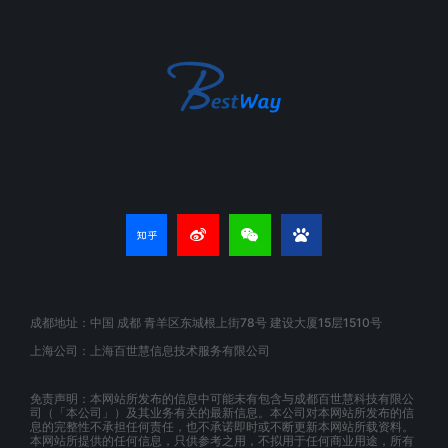
成都地址：中国 成都 青羊区东城根上街78号 建设大厦15层1510号
上海公司：上海百世慧信息技术服务有限公司
免责声明：本网站所发布的信息中可能未有包含与成都百世慧科技有限公
司（「本公司」）及其业务有关的最新信息。本公司对本网站所发布的信
息的完整性不承担任何责任，也不承诺即时或不断更新本网站所载资料。
本网站所提供的任何信息，只供参考之用，不拟用于任何商业用途，所有