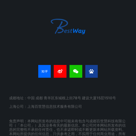
成都地址：中国 成都 青羊区东城根上街78号 建设大厦15层1510号
上海公司：上海百世慧信息技术服务有限公司
免责声明：本网站所发布的信息中可能未有包含与成都百世慧科技有限公
司（「本公司」）及其业务有关的最新信息。本公司对本网站所发布的信
息的完整性不承担任何责任，也不承诺即时或不断更新本网站所载资料。
本网站所提供的任何信息，只供参考之用，不拟用于任何商业用途，所有